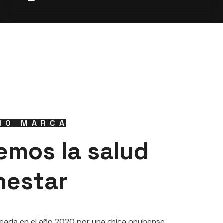
MO MARCA
mos la salud
enestar
reada en el año 2020 por una chica onubense